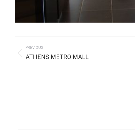
Album
PREVIOUS
ATHENS METRO MALL
Previous
navigation
album: